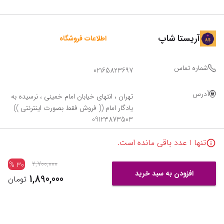
آریستا شاپ
اطلاعات فروشگاه
شماره تماس
02165823697
آدرس
تهران ، انتهای خیابان امام خمینی ، نرسیده به
یادگار امام (( فروش فقط بصورت اینترنتی ))
09123873503
تنها
1
عدد باقی مانده است.
2,700,000
%
30
افزودن به سبد خرید
1,890,000
تومان