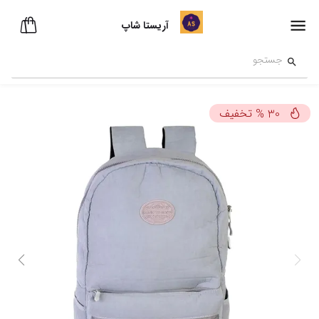
آریستا شاپ
تخفیف
%
30