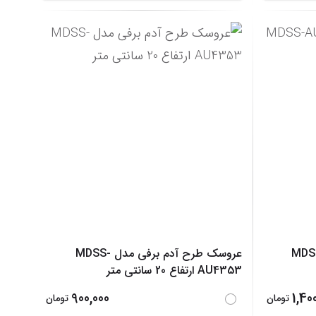
MDSS-AU01
عروسک طرح آدم برفی مدل MDSS-
AU4353 ارتفاع 20 سانتی متر
900,000
1,40
تومان
تومان