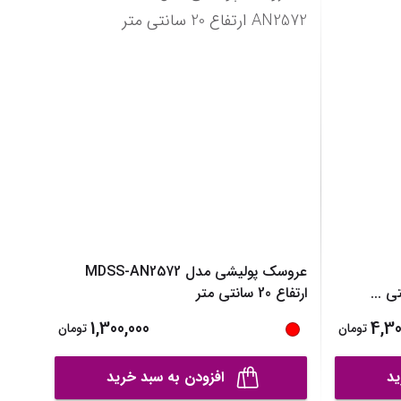
نیم بوت دخترانه
نمایش همه محصولات
دمپایی دخترانه
کفش تخت دخترانه
صندل دخترانه
نمایش همه محصولات
عروسک پولیشی مدل MDSS-AN2572
...
ارتفاع 20 سانتی متر
1,300,000
4,30
تومان
تومان
ید
افزودن به سبد خرید