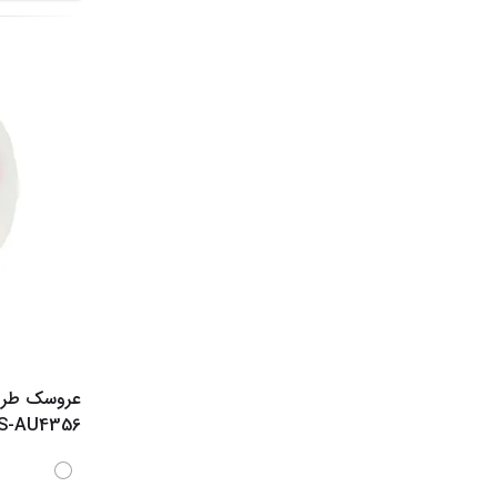
عروسک طرح
MDSS-AU4356 ارتفاع 0