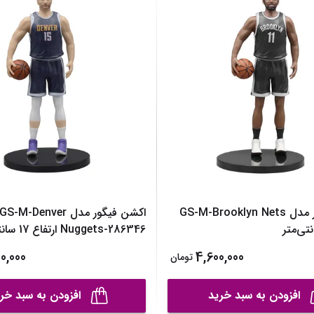
ساک لوازم کودک و نوزاد
برس‌ها و تجهیزات آرایشی
تغذیه و رشد کودک
تراش آرایشی
قاشق، چنگال و ظروف کودک و نوزاد
نمایش همه محصولات
قمقمه و فلاسک کودک و نوزاد
نمایش همه محصولات
اکشن فیگور مدل GS-M-Brooklyn Nets
اکشن فیگور مدل GS-M-Denver
Nuggets-286346 ارتفاع 17 سانتی‌
0,000
4,600,000
تومان
افزودن به سبد خرید
افزودن به سبد خر