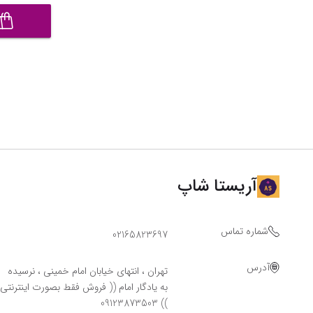
آریستا شاپ
شماره تماس
02165823697
آدرس
تهران ، انتهای خیابان امام خمینی ، نرسیده
به یادگار امام (( فروش فقط بصورت اینترنتی
)) 09123873503