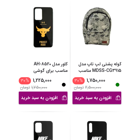
کوله پشتی لپ تاپ مدل
کاور مدل AH-8520
MDSS-CG3915 مناسب
مناسب برای گوشی
...
موبای
...
1,225,000
1,750,000
30
%
30
%
2,500,000
تومان
1,750,000
تومان
افزودن به سبد خرید
افزودن به سبد خرید