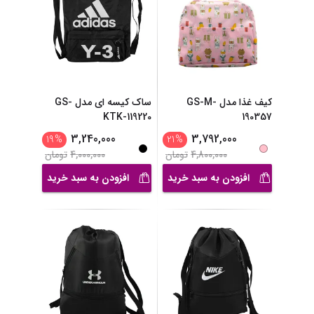
کیف غذا مدل GS-M-
ساک کیسه ای مدل GS-
KTK-119220
190357
3,240,000
3,792,000
19
%
21
%
4,800,000
تومان
4,000,000
تومان
افزودن به سبد خرید
افزودن به سبد خرید