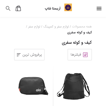
آریستا شاپ
همه محصولات
لوازم سفر و کمپینگ
لوازم سفر
/
/
/
کیف و کوله سفری
کیف و کوله سفری
فیلترها
پرفروش ترین
1
2
3
4
5
6
7
8
9
10