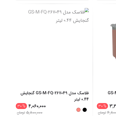
فلاسک مدل GS-M-FQ-267049 گنجایش
0.44 لیتر
4,060,000
3,3
30
%
30
%
5,800,000
4,80
تومان
تومان