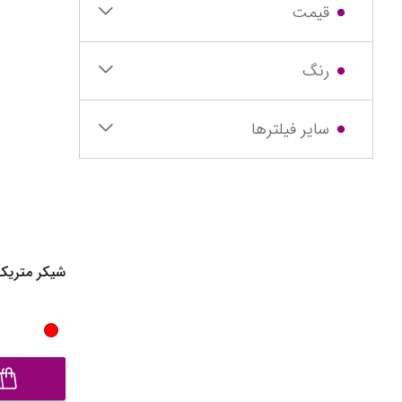
نیم بوت دخت
قیمت
دمپایی دختر
رنگ
کفش تخت د
صندل دخترا
سایر فیلترها
نمایش همه مح
شیکر متریکس مدل M3 