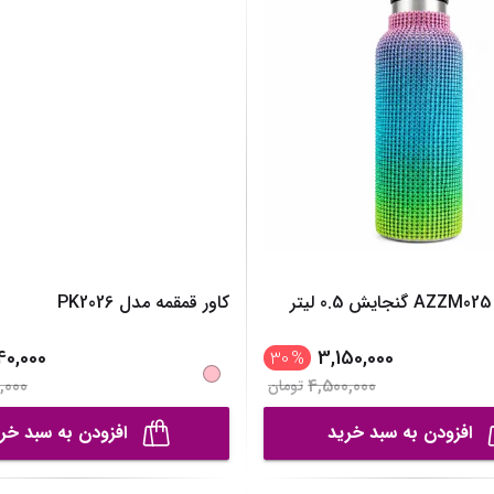
ر
کاور قمقمه مدل PK2026
40,000
3,150,000
30
%
,000
4,500,000
تومان
افزودن به سبد خرید
افزودن به سبد خر