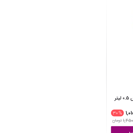
1,0
30
%
1,450
تومان