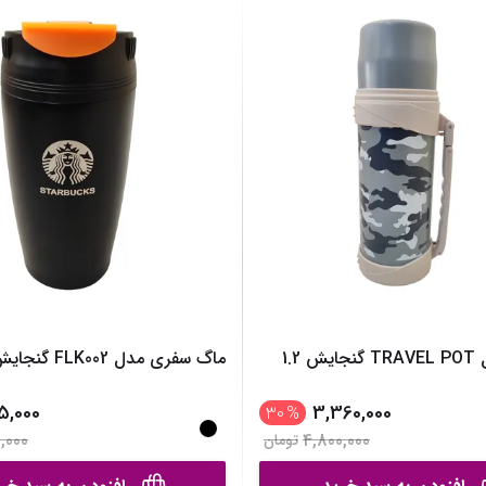
فلاسک مدل TRAVEL POT گنجایش 1.2
ماگ سفری مدل FLK002 گنجایش 0.5 لیتر
15,000
3,360,000
30
%
,000
4,800,000
تومان