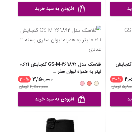
ید
افزودن به سبد خرید
اسک مدل GS-M-FQ-267049 گنجایش
فلاسک مدل GS-M-269892 گنجایش 0.621
لیتر به همراه لیوان سفر
...
3,150,000
4,0
30
%
30
%
4,500,000
5,80
تومان
تومان
ید
افزودن به سبد خرید