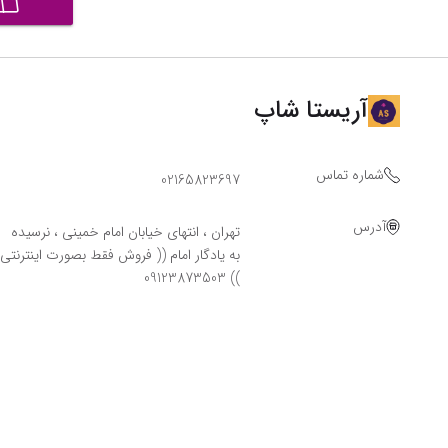
آریستا شاپ
شماره تماس
02165823697
آدرس
تهران ، انتهای خیابان امام خمینی ، نرسیده
به یادگار امام (( فروش فقط بصورت اینترنتی
)) 09123873503