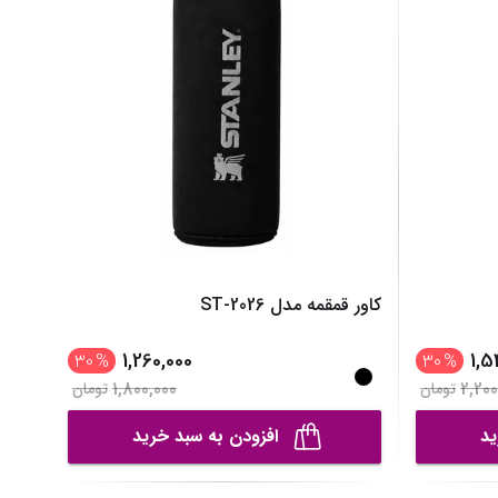
کاور قمقمه مدل ST-2026
1,260,000
1,5
30
%
30
%
1,800,000
2,200
تومان
تومان
ید
افزودن به سبد خرید