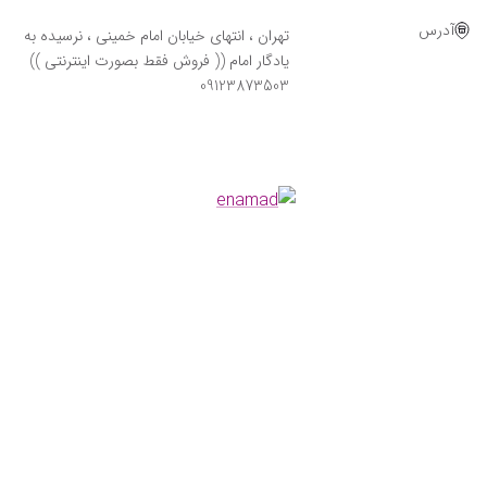
آدرس
تهران ، انتهای خیابان امام خمینی ، نرسیده به
یادگار امام (( فروش فقط بصورت اینترنتی ))
09123873503