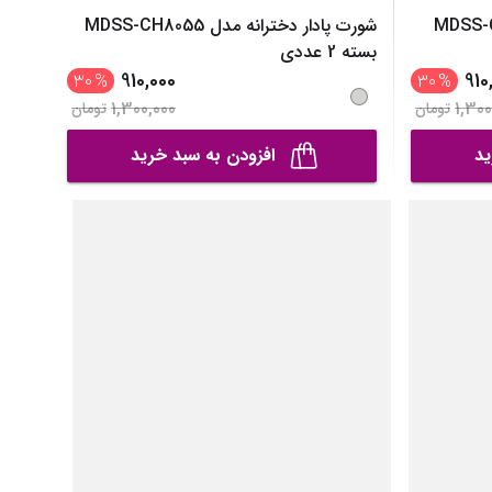
ه مدل MDSS-CH8051
شورت پادار دخترانه مدل MDSS-CH8055
بسته 2 عددی
910,000
910
30
%
30
%
1,300,000
1,300
تومان
تومان
ید
افزودن به سبد خرید