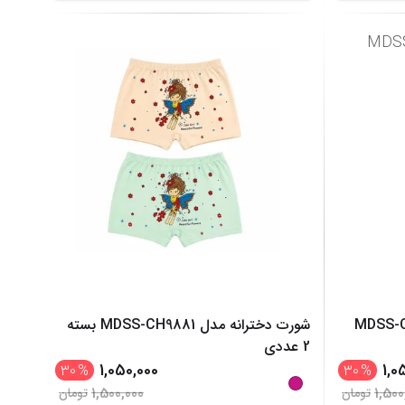
ه مدل MDSS-CH9880
شورت دخترانه مدل MDSS-CH9881 بسته
2 عددی
1,050,000
1,0
30
%
30
%
1,500,000
1,500
تومان
تومان