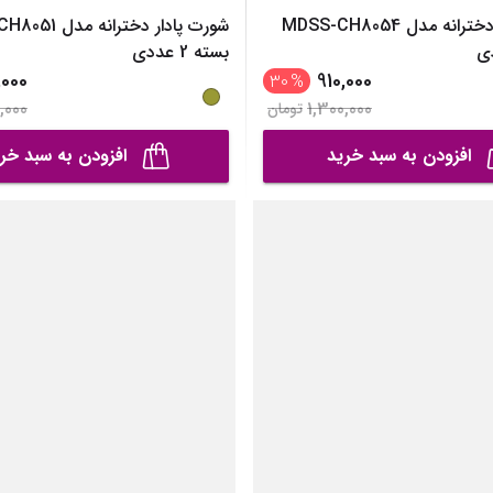
شورت پادار دخترانه مدل MDSS-CH8054
شورت پادار دختران
بسته 2 عددی
,000
910,000
30
%
,000
1,300,000
تومان
افزودن به سبد خرید
افزودن به سبد خر