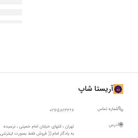
آریستا شاپ
شماره تماس
02165823697
آدرس
تهران ، انتهای خیابان امام خمینی ، نرسیده
به یادگار امام (( فروش فقط بصورت اینترنتی