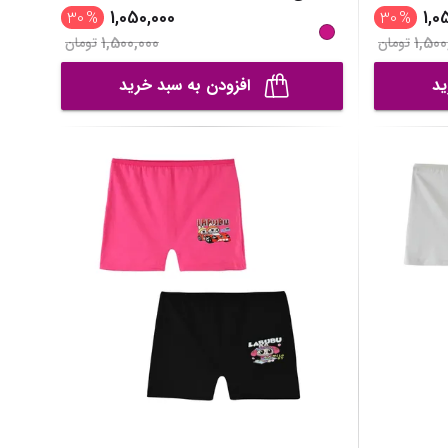
1,050,000
1,0
30
%
30
%
1,500,000
1,500
تومان
تومان
ید
افزودن به سبد خرید