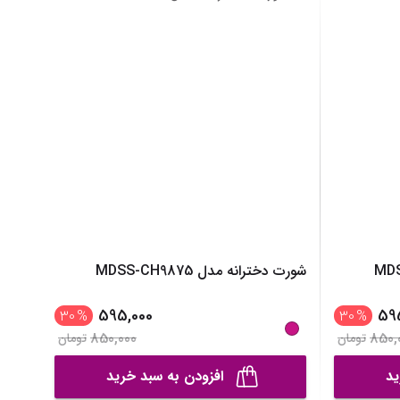
نیم بوت دخترانه
نمایش همه محصولات
دمپایی دخترانه
کفش تخت دخترانه
صندل دخترانه
نمایش همه محصولات
شورت دخترانه مدل MDSS-CH9875
595,000
59
30
%
30
%
850,000
850,
تومان
تومان
ید
افزودن به سبد خرید