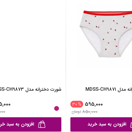
ساک لوازم کودک و نوزاد
برس‌ها و تجهیزات آرایشی
تغذیه و رشد کودک
تراش آرایشی
قاشق، چنگال و ظروف کودک و نوزاد
نمایش همه محصولات
قمقمه و فلاسک کودک و نوزاد
نمایش همه محصولات
MDSS-CH9871
شورت دخترانه مدل MDSS-CH9873
5,000
595,000
30
%
000
850,000
تومان
افزودن به سبد خرید
افزودن به سبد خر