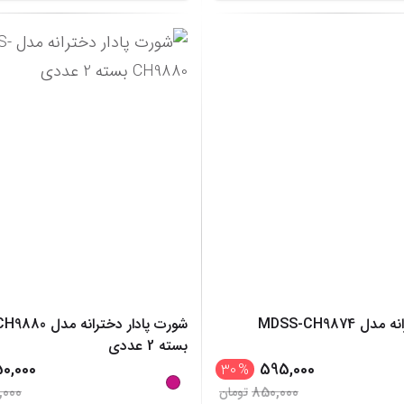
MDSS-CH9874
شورت پادار دختران
بسته 2 عددی
50,000
595,000
30
%
,000
850,000
تومان