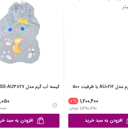
نیم بوت دخترانه
مانتو، پانچو و رو
نمایش همه محصولات
دمپایی دخترانه
نمایش همه محصول
کفش تخت دخترانه
صندل دخترانه
نمایش همه محصولات
کیسه آب گرم مدل AU0212 با ظرفیت 500
کیسه آب گرم مدل MDSS-AU3827
,050
1,200,400
7
%
000
1,290,790
تومان
افزودن به سبد خرید
افزودن به سبد خر