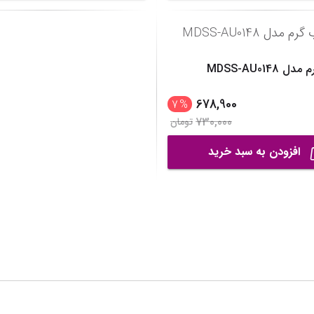
MDSS-AU014
678,900
7
%
730,000
تومان
افزودن به سبد خرید