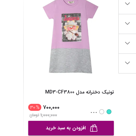
ساک لوازم کودک و نوزاد
برس‌ها و تجهیزات آرایشی
تغذیه و رشد کودک
تراش آرایشی
قاشق، چنگال و ظروف کودک و نوزاد
نمایش همه محصولات
قمقمه و فلاسک کودک و نوزاد
نمایش همه محصولات
تونیک دخترانه مدل MD3-CF3800
700,000
30
%
...
1,000,000
تومان
افزودن به سبد خرید