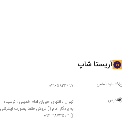
آریستا شاپ
شماره تماس
02165823697
آدرس
تهران ، انتهای خیابان امام خمینی ، نرسیده
به یادگار امام (( فروش فقط بصورت اینترنتی
)) 09123873503