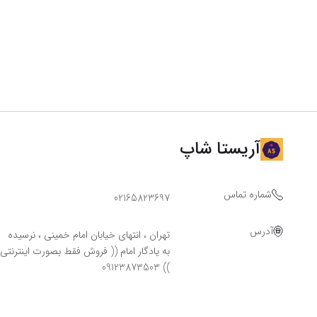
آریستا شاپ
شماره تماس
02165823697
آدرس
تهران ، انتهای خیابان امام خمینی ، نرسیده
به یادگار امام (( فروش فقط بصورت اینترنتی
)) 09123873503