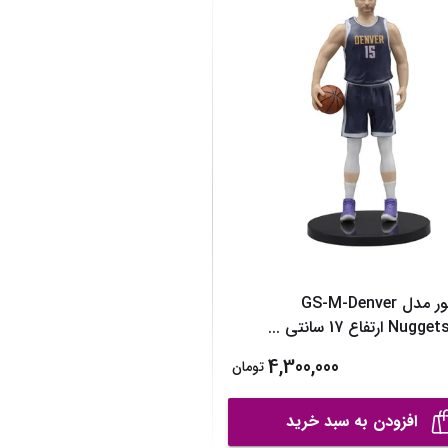
نیم بوت دخترانه
نمایش همه محصولات
دمپایی دخترانه
کفش تخت دخترانه
صندل دخترانه
نمایش همه محصولات
اکشن فیگور مدل GS-M-Denver
رتفاع 17 سانتی‌
...
4,300,000
تومان
افزودن به سبد خرید