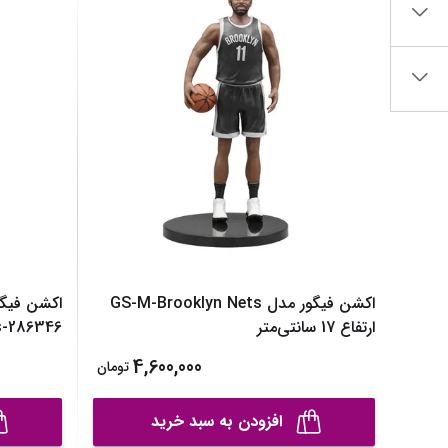
ساک لوازم کودک و نوزاد
برس‌ها و تجهیزات آرایشی
تغذیه و رشد کودک
تراش آرایشی
قاشق، چنگال و ظروف کودک و نوزاد
نمایش همه محصولات
قمقمه و فلاسک کودک و نوزاد
نمایش همه محصولات
اکشن فیگور مدل GS-M-Brooklyn Nets
ارتفاع 17 سانتی‌متر
Nuggets-286346 ا
4,600,000
تومان
افزودن به سبد خرید