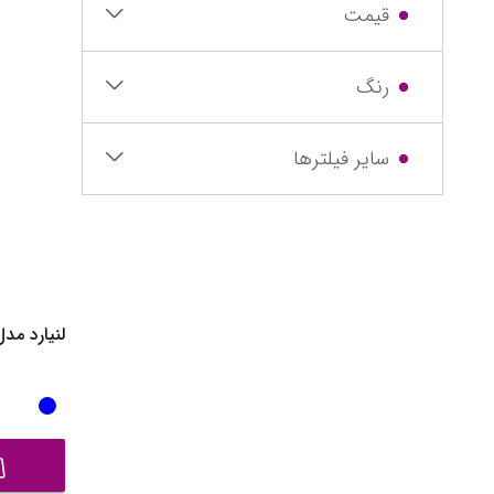
قیمت
رنگ
سایر فیلترها
لنیارد مدل GM-042100