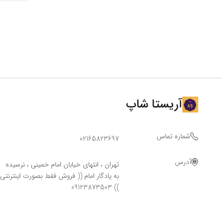
آریستا شاپ
شماره تماس
02165823697
آدرس
تهران ، انتهای خیابان امام خمینی ، نرسیده
به یادگار امام (( فروش فقط بصورت اینترنتی
)) 09123873503