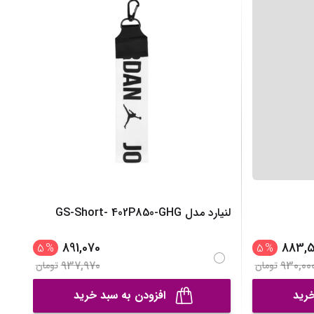
نیم بوت دخترانه
نمایش همه محصولات
دمپایی دخترانه
کفش تخت دخترانه
صندل دخترانه
نمایش همه محصولات
لنیارد مدل GS-Short- 402P850-GHG
891,070
883,5
5
%
5
%
937,970
930,00
تومان
تومان
خرید
افزودن به سبد خرید