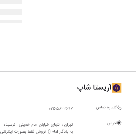
آریستا شاپ
شماره تماس
02165823697
آدرس
تهران ، انتهای خیابان امام خمینی ، نرسیده
به یادگار امام (( فروش فقط بصورت اینترنتی