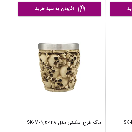
ید
افزودن به سبد خرید
ماگ طرح اسکلتی مدل SK-M-Njd-148