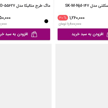
مدل SK-M-Njd-147
ماگ طرح متالیکا مدل SK-M-NJD-55627
50,000
1,260,000
30
%
0,000
1,800,000
تومان
افزودن به سبد خرید
افزودن به سبد خر