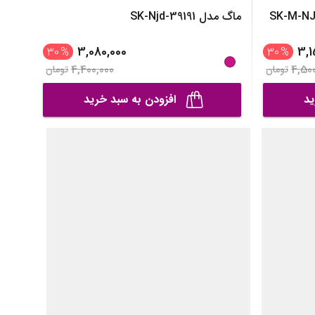
ماگ مدل SK-Njd-39191
3,080,000
3,1
30
%
30
%
4,400,000
4,50
تومان
تومان
ید
افزودن به سبد خرید