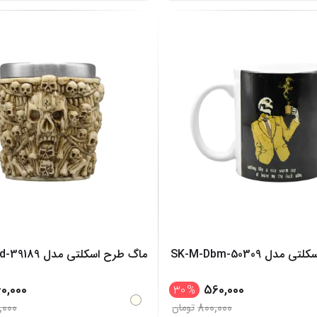
دل SK-M-Dbm-50309
ماگ طرح اسکلتی مدل SK-M-Njd-39189
60,000
560,000
30
%
,000
800,000
تومان