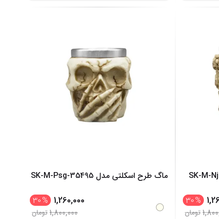
ماگ طرح اسکلتی مدل SK-M-Psg-35495
1,260,000
1,2
30
%
30
%
1,800,000
1,800
تومان
تومان