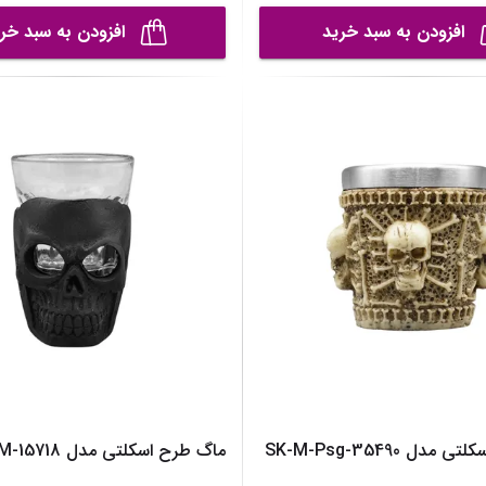
افزودن به سبد خرید
افزودن به سبد خر
دل SK-M-Psg-35490
ماگ طرح اسکلتی مدل SK-M-15718