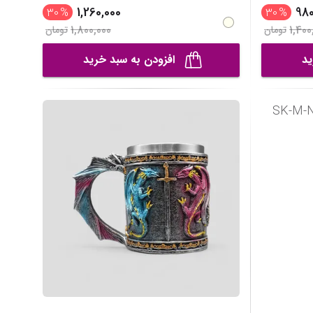
1,260,000
980
30
%
30
%
1,800,000
1,400
تومان
تومان
ید
افزودن به سبد خرید