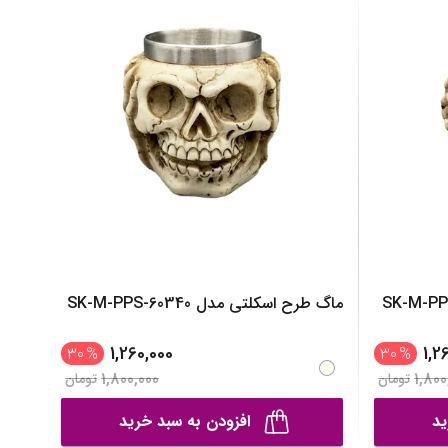
نیم بوت دخترانه
نمایش همه محصولات
دمپایی دخترانه
کفش تخت دخترانه
صندل دخترانه
نمایش همه محصولات
ماگ طرح اسکلتی مدل SK-M-PPS-60340
1,260,000
1,2
30
%
30
%
1,800,000
1,800
تومان
تومان
ید
افزودن به سبد خرید