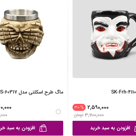
ساک لوازم کودک و نوزاد
برس‌ها و تجهیزات آرایشی
تغذیه و رشد کودک
تراش آرایشی
قاشق، چنگال و ظروف کودک و نوزاد
نمایش همه محصولات
قمقمه و فلاسک کودک و نوزاد
نمایش همه محصولات
ماگ طرح اسکلتی مدل SK-M-PPS-60317
60,000
2,590,000
30
%
,000
3,700,000
تومان
افزودن به سبد خرید
افزودن به سبد خر