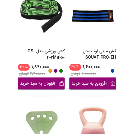
کش مینی لوپ مدل
کش ورزشی مدل GS-
402M1450
SQUAT PRO-EH
1,890,000
1,400,000
30
%
30
%
2,000,000
تومان
2,700,000
تومان
افزودن به سبد خرید
افزودن به سبد خرید