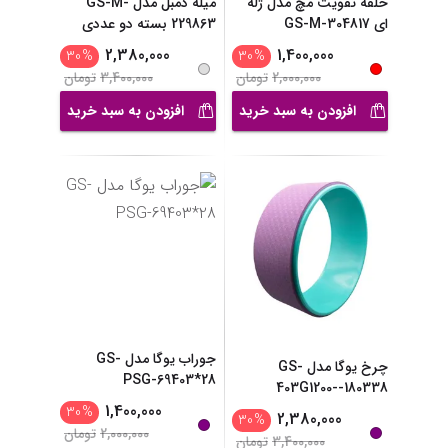
حلقه تقویت مچ مدل ژله
میله دمبل مدل GS-M-
ای GS-M-304817
229863 بسته دو عددی
2,380,000
1,400,000
30
%
30
%
2,000,000
تومان
3,400,000
تومان
افزودن به سبد خرید
افزودن به سبد خرید
جوراب یوگا مدل GS-
چرخ یوگا مدل GS-
PSG-69403*28
403G1200--180338
1,400,000
30
%
2,380,000
30
%
2,000,000
تومان
3,400,000
تومان