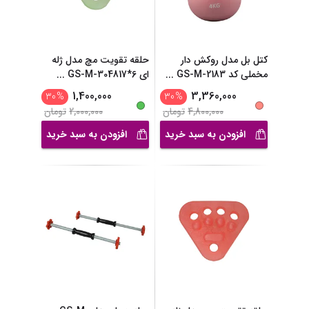
کتل بل مدل روکش دار
حلقه تقویت مچ مدل ژله
مخملی کد GS-M-2183
...
ای GS-M-304817*6
...
1,400,000
3,360,000
30
%
30
%
4,800,000
تومان
2,000,000
تومان
افزودن به سبد خرید
افزودن به سبد خرید