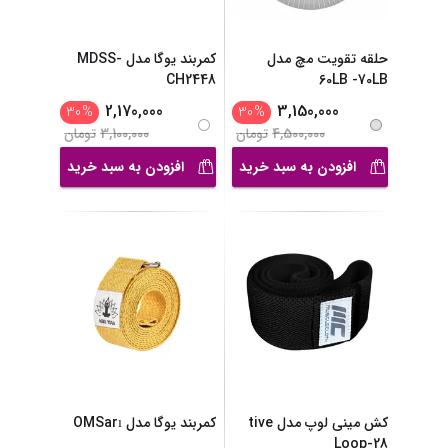
حلقه تقویت مچ مدل
کمربند یوگا مدل MDSS-
CH2448
60LB -70LB
2,170,000
3,150,000
30
%
30
%
4,500,000
تومان
3,100,000
تومان
افزودن به سبد خرید
افزودن به سبد خرید
کش مینی لوپ مدل tive
کمربند یوگا مدل OMSarı
Loop-28