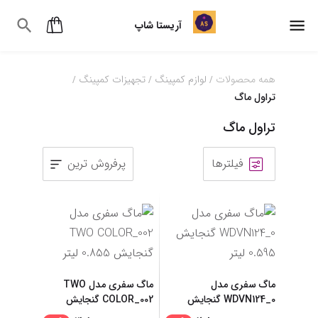
آریستا شاپ
همه محصولات
لوازم کمپینگ
تجهیزات کمپینگ
/
/
/
تراول ماگ
تراول ماگ
فیلترها
پرفروش ترین
1
2
3
4
ماگ سفری مدل
ماگ سفری مدل TWO
WDVN124_0 گنجایش
COLOR_002 گنجایش
0.595 لی
...
0.85
...