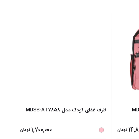
ودک مدل MDSS-
ظرف غذای کودک مدل MDSS-AT7858
1,700,000
14,8
تومان
تومان