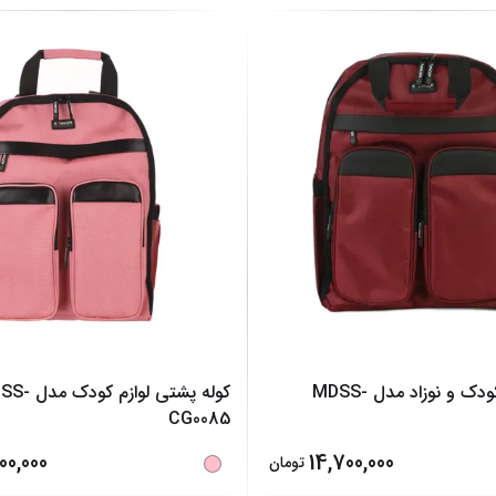
ساک لوازم کودک و نوزاد مدل MDSS-
کوله پشتی لوازم ک
CG0085
00,000
14,700,000
تومان