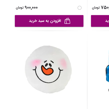
900,000
750
تومان
تومان
ید
افزودن به سبد خرید