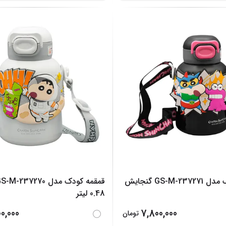
قمقمه کودک مدل GS-M-237271 گنجایش
0.48 لیتر
0,000
7,800,000
تومان