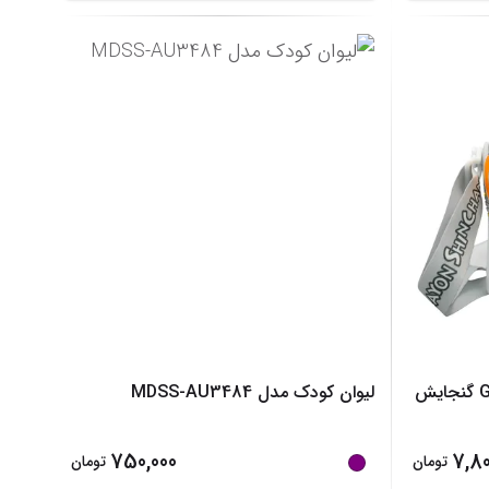
قمقمه کودک مدل GS-M-237270 گنجایش
لیوان کودک مدل MDSS-AU3484
750,000
7,80
تومان
تومان