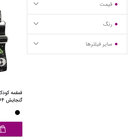
قیمت
رنگ
سایر فیلترها
گنجایش 0.64 لیتر