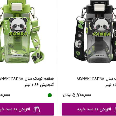
ساک لوازم کودک و نوزاد
برس‌ها و تجهیزات آرایشی
تغذیه و رشد کودک
تراش آرایشی
قاشق، چنگال و ظروف کودک و نوزاد
نمایش همه محصولات
قمقمه و فلاسک کودک و نوزاد
نمایش همه محصولات
قمقمه کودک مدل GS-M-238398
قمقمه کودک مدل M-238398
گنجایش 0.66 لیتر
0,000
5,700,000
تومان
افزودن به سبد خرید
افزودن به سبد خر