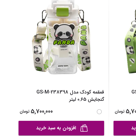
نیم بوت دخترانه
نمایش همه محصولات
دمپایی دخترانه
کفش تخت دخترانه
صندل دخترانه
نمایش همه محصولات
GS-
قمقمه کودک مدل GS-M-238398
گنجایش 0.65 لیتر
5,700,000
5,70
تومان
تومان
ید
افزودن به سبد خرید