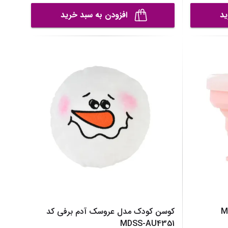
ید
افزودن به سبد خرید
کوسن کودک مدل عروسک آدم برفی کد
MDSS-AU4351