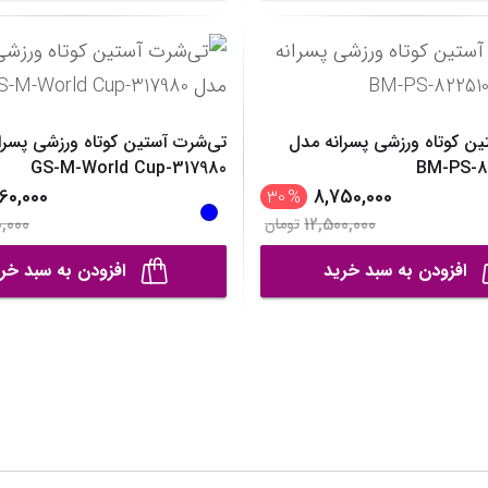
ین کوتاه ورزشی پسرانه مدل
تی‌شرت آستین کوتاه ورزشی پسرا
GS-M-World Cup-317980
BM-PS-82
60,000
8,750,000
30
%
,000
12,500,000
تومان
افزودن به سبد خرید
افزودن به سبد خر