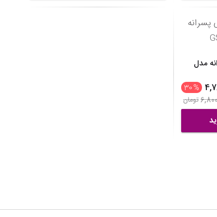
نه مدل
4,7
30
%
6,800
تومان
ید