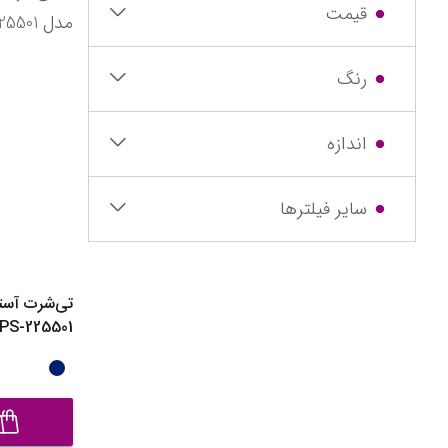
نیم بوت دخت
قیمت
دمپایی دختر
رنگ
کفش تخت د
صندل دخترا
اندازه
نمایش همه مح
سایر فیلترها
تی‌شرت آست
PS-225501