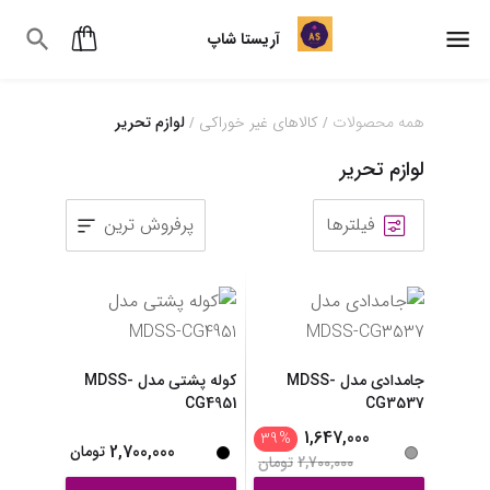
آریستا شاپ
همه محصولات
کالاهای غیر خوراکی
لوازم تحریر
/
/
لوازم تحریر
فیلترها
پرفروش ترین
1
2
3
4
جامدادی مدل MDSS-
کوله پشتی مدل MDSS-
CG4951
CG3537
1,647,000
39
%
2,700,000
تومان
2,700,000
تومان