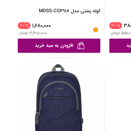
کوله پشتی مدل MDSS-CG4918
1,680,000
38
30
%
30
%
2,400,000
550,
تومان
تومان
ید
افزودن به سبد خرید