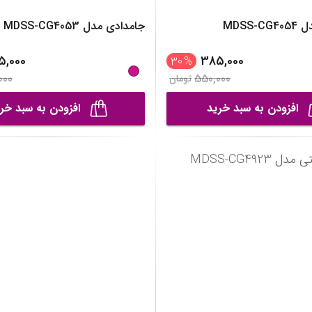
MDSS-
جامدادی مدل MDSS-CG4053
5,000
385,000
30
%
000
550,000
تومان
افزودن به سبد خرید
افزودن به سبد خر