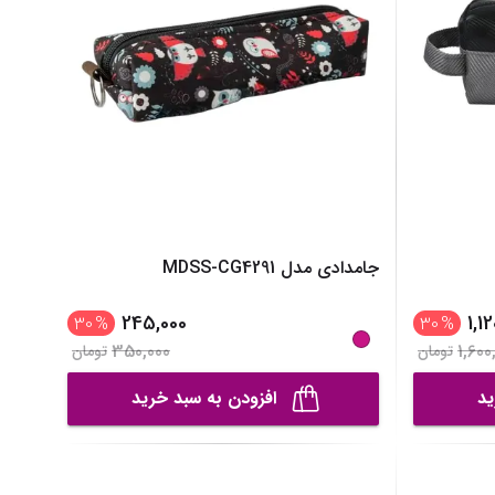
جامدادی مدل MDSS-CG4291
245,000
1,1
30
%
30
%
350,000
1,600
تومان
تومان
ید
افزودن به سبد خرید