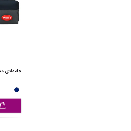
جامدادی مدل CG3534