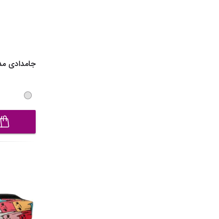
جامدادی مدل CF6870