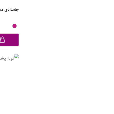
جامدادی مدل CG4054