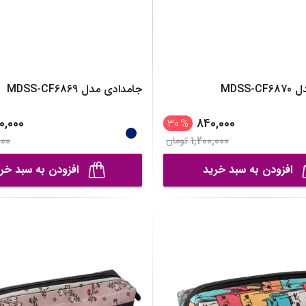
MDSS-
جامدادی مدل MDSS-CF6869
0,000
840,000
30
%
000
1,200,000
تومان
افزودن به سبد خرید
افزودن به سبد خر