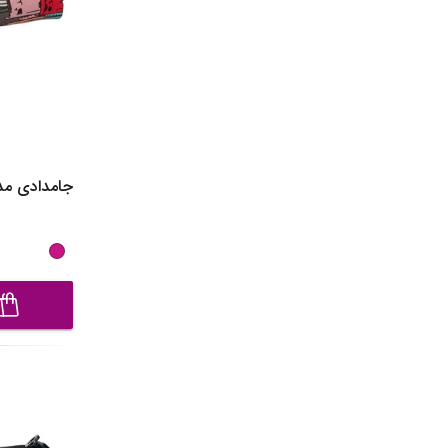
جامدادی مدل CF7418