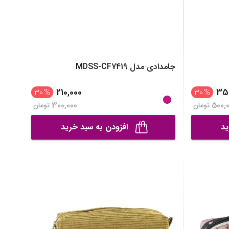
جامدادی مدل MDSS-CF7419
210,000
35
30
%
30
%
300,000
500,
تومان
تومان
ید
افزودن به سبد خرید