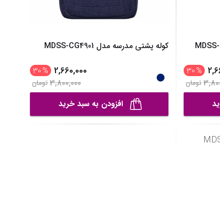
کوله پشتی مدرسه مدل MDSS-CG4901
2,660,000
2,6
30
%
30
%
3,800,000
3,80
تومان
تومان