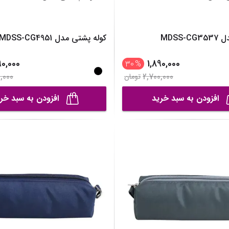
رانه
مانتو، پانچو و رویه
نمایش همه محصولات
نمایش همه محصول
انه
نمایش همه محصولات
MDSS-
کوله پشتی مدل MDSS-CG4951
خترانه
90,000
1,890,000
30
%
نه
,000
2,700,000
تومان
صولات
افزودن به سبد خرید
افزودن به سبد خر