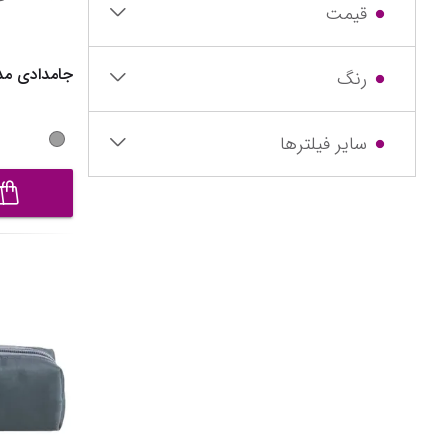
نیم بوت دخت
قیمت
دمپایی دختر
جامدادی مدل CG3537
رنگ
کفش تخت د
صندل دخترا
سایر فیلترها
نمایش همه مح