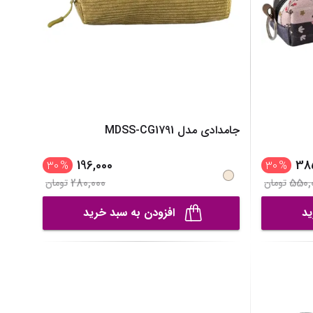
جامدادی مدل MDSS-CG1791
196,000
38
30
%
30
%
280,000
550,
تومان
تومان
ید
افزودن به سبد خرید