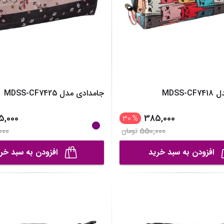
MDSS-
جامدادی مدل MDSS-CF7425
5,000
385,000
30
%
000
550,000
تومان
افزودن به سبد خرید
افزودن به سبد خر