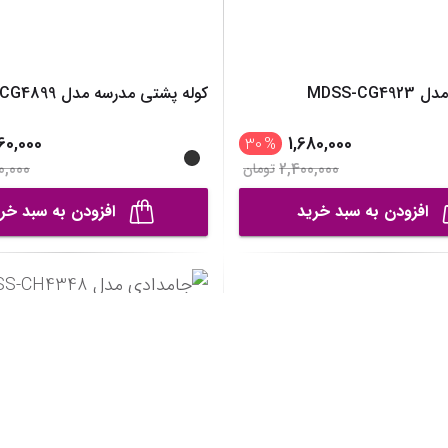
MDSS-CG
کوله پشتی مدرسه مدل MDSS-CG4899
60,000
1,680,000
30
%
0,000
2,400,000
تومان