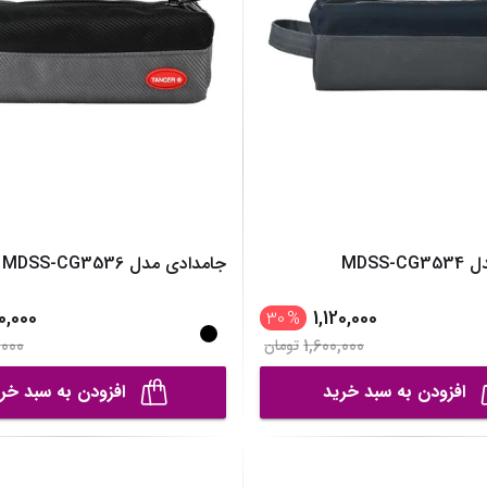
MDSS-
جامدادی مدل MDSS-CG3536
20,000
1,120,000
30
%
,000
1,600,000
تومان
افزودن به سبد خرید
افزودن به سبد خر