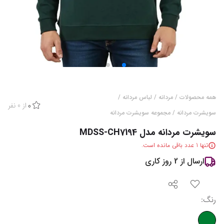
همه محصولات
/
مردانه
/
لباس مردانه
/
از
0
نفر
0
سویشرت مردانه
/
مجموعه سویشرت مردانه
سویشرت مردانه مدل MDSS-CH7194
تنها
1
عدد باقی مانده است.
ارسال از
2
روز کاری
رنگ
: