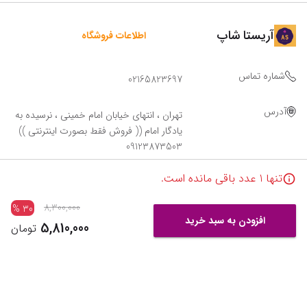
آریستا شاپ
اطلاعات فروشگاه
شماره تماس
02165823697
آدرس
تهران ، انتهای خیابان امام خمینی ، نرسیده به
یادگار امام (( فروش فقط بصورت اینترنتی ))
09123873503
تنها
1
عدد باقی مانده است.
8,300,000
%
30
افزودن به سبد خرید
5,810,000
تومان