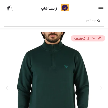
آریستا شاپ
تخفیف
%
30