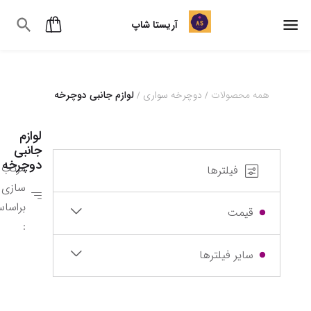
آریستا شاپ
همه محصولات
دوچرخه سواری
لوازم جانبی دوچرخه
/
/
لوازم
جانبی
دوچرخه
مرتب
فیلترها
سازی
براسا
قیمت
:
سایر فیلترها