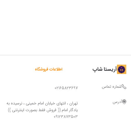
آریستا شاپ
اطلاعات فروشگاه
شماره تماس
02165823697
آدرس
تهران ، انتهای خیابان امام خمینی ، نرسیده به
یادگار امام (( فروش فقط بصورت اینترنتی ))
09123873503