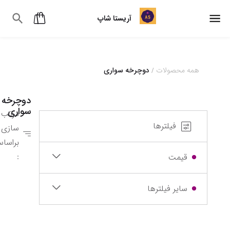
آریستا شاپ
همه محصولات
دوچرخه سواری
/
دوچرخه
سواری
مرتب
فیلترها
سازی
براسا
:
قیمت
سایر فیلترها