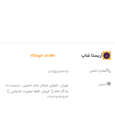
آریستا شاپ
اطلاعات فروشگاه
شماره تماس
02165823697
آدرس
تهران ، انتهای خیابان امام خمینی ، نرسیده به
یادگار امام (( فروش فقط بصورت اینترنتی ))
09123873503