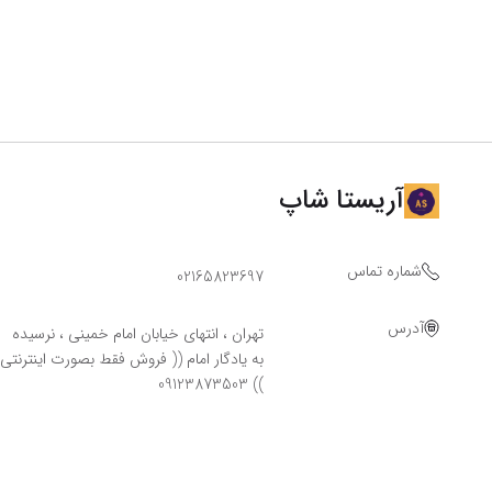
آریستا شاپ
شماره تماس
02165823697
آدرس
تهران ، انتهای خیابان امام خمینی ، نرسیده
به یادگار امام (( فروش فقط بصورت اینترنتی
)) 09123873503