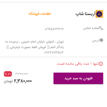
آریستا شاپ
اطلاعات فروشگاه
شماره تماس
02165823697
آدرس
تهران ، انتهای خیابان امام خمینی ، نرسیده به
یادگار امام (( فروش فقط بصورت اینترنتی ))
09123873503
تنها
1
عدد باقی مانده است.
3,400,000
%
30
افزودن به سبد خرید
2,380,000
تومان