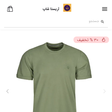
آریستا شاپ
تخفیف
%
30