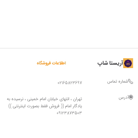
آریستا شاپ
اطلاعات فروشگاه
شماره تماس
02165823697
آدرس
تهران ، انتهای خیابان امام خمینی ، نرسیده به
یادگار امام (( فروش فقط بصورت اینترنتی ))
09123873503