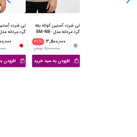
تی شرت آستین کوتاه یقه
تی شرت آستین 
گرد مردانه مدل BM-NB-
191603
191603*940
00,000
3,500,000
30
%
5,000,000
تومان
,000
افزودن به سبد خرید
افزودن ب