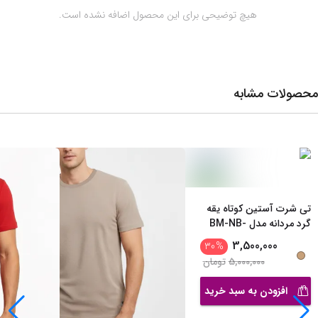
 هیچ توضیحی برای این محصول اضافه نشده است.
محصولات مشابه
تی شرت آستین کوتاه یقه
گرد مردانه مدل BM-NB-
191603*768
3,500,000
30
%
5,000,000
تومان
افزودن به سبد خرید