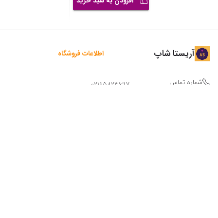
افزودن به سبد خرید
آریستا شاپ
اطلاعات فروشگاه
شماره تماس
02165823697
آدرس
تهران ، انتهای خیابان امام خمینی ، نرسیده به
یادگار امام (( فروش فقط بصورت اینترنتی ))
09123873503