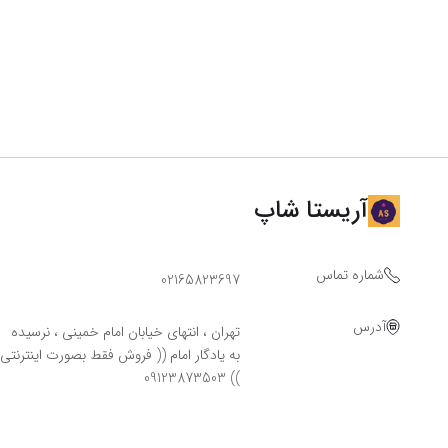
آریستا شاپ
شماره تماس
02165823697
آدرس
تهران ، انتهای خیابان امام خمینی ، نرسیده
به یادگار امام (( فروش فقط بصورت اینترنتی
)) 09123873503