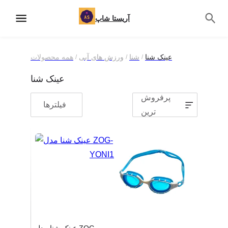
آریستا شاپ
عینک شنا
شنا
ورزش های آبی
همه محصولات
/
/
/
عینک شنا
پرفروش
فیلترها
ترین
1
2
3
4