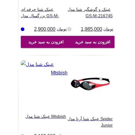
عینک و گوشگیر شنا مدل
عینک شنا حرفه ای
GS-M-216745
بزرگسال مدل GS-M-
2541
...
تومان
1,985,000
تومان
2,900,000
افزودن به سبد خرید
افزودن به سبد خرید
عینک شنا مدل Mtsbish
عینک شنا آرنا مدل Spider
Junior