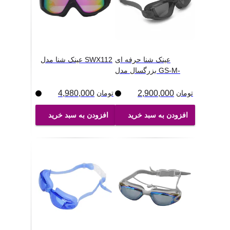
عینک شنا حرفه ای
عینک شنا مدل SWX112
بزرگسال مدل GS-M-
2541
...
تومان
2,900,000
تومان
4,980,000
افزودن به سبد خرید
افزودن به سبد خرید