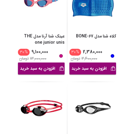
کلاه شنا مدل BONE-67
عینک شنا آرنا مدل THE
one junior unis
9,100,000
2,380,000
30
%
30
%
3,400,000
تومان
13,000,000
تومان
افزودن به سبد خرید
افزودن به سبد خرید