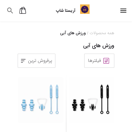
آریستا شاپ
همه محصولات
ورزش های آبی
/
ورزش های آبی
فیلترها
پرفروش ترین
1
2
3
4
5
6
7
8
9
10
11
12
13
14
15
16