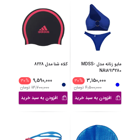
مایو زنانه مدل MDSS-
کلاه شنا مدل 8228
NA1891*280
9,590,000
3,150,000
30
%
30
%
4,500,000
تومان
13,700,000
تومان
افزودن به سبد خرید
افزودن به سبد خرید