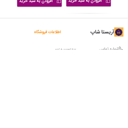
افزودن به سبد خرید
افزودن به سبد خرید
آریستا شاپ
اطلاعات فروشگاه
شماره تماس
02165823697
آدرس
تهران ، انتهای خیابان امام خمینی ، نرسیده به
یادگار امام (( فروش فقط بصورت اینترنتی ))
09123873503