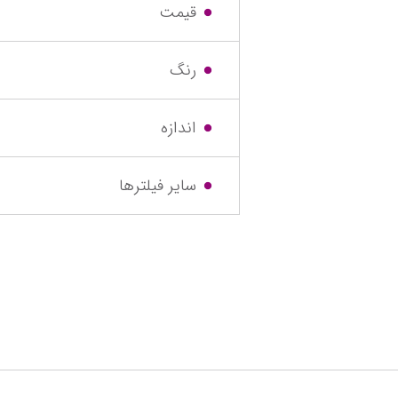
نیم بوت دخت
قیمت
دمپایی دختر
رنگ
کفش تخت د
صندل دخترا
اندازه
نمایش همه مح
سایر فیلترها