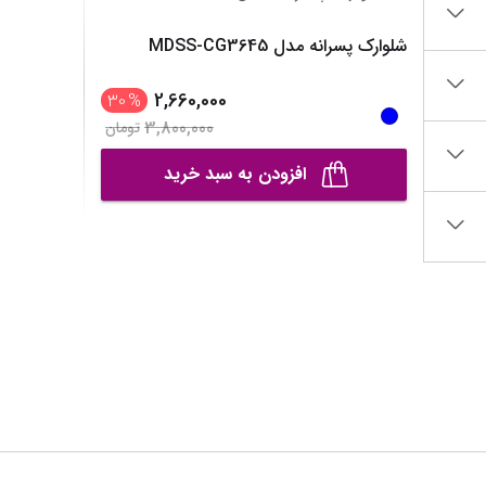
رانه
مانتو، پانچو و رویه
نمایش همه محصولات
نمایش همه محصول
شلوارک پسرانه مدل MDSS-CG3645
انه
نمایش همه محصولات
2,660,000
خترانه
%
30
3,800,000
تومان
نه
افزودن به سبد خرید
صولات