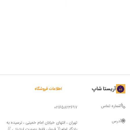
آریستا شاپ
اطلاعات فروشگاه
شماره تماس
02165823697
آدرس
تهران ، انتهای خیابان امام خمینی ، نرسیده به
یادگار امام (( فروش فقط بصورت اینترنتی ))