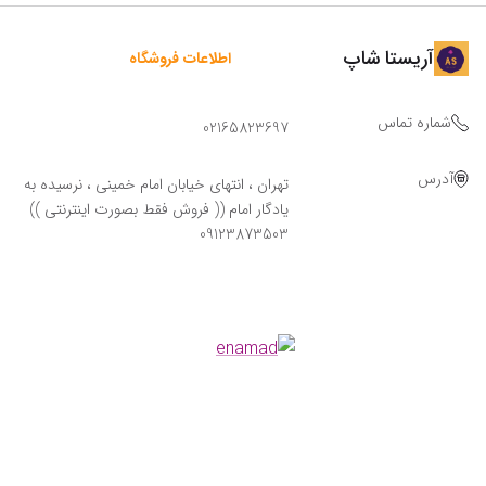
آریستا شاپ
اطلاعات فروشگاه
شماره تماس
02165823697
آدرس
تهران ، انتهای خیابان امام خمینی ، نرسیده به
یادگار امام (( فروش فقط بصورت اینترنتی ))
09123873503