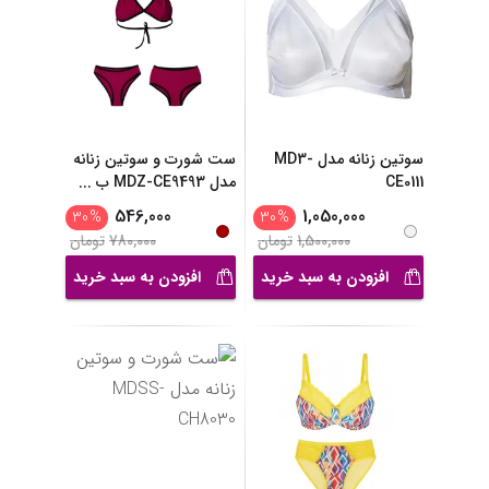
سوتین زنانه مدل MD3-
ست شورت و سوتین زنانه
CE0111
مدل MDZ-CE9493 ب
...
546,000
1,050,000
30
%
30
%
1,500,000
تومان
780,000
تومان
افزودن به سبد خرید
افزودن به سبد خرید