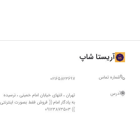
آریستا شاپ
شماره تماس
02165823697
آدرس
تهران ، انتهای خیابان امام خمینی ، نرسیده
به یادگار امام (( فروش فقط بصورت اینترنتی
)) 09123873503