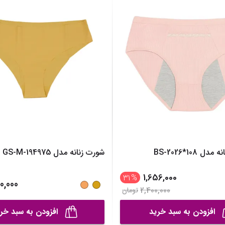
ساک لوازم کودک و نوزاد
برس‌ها و تجهیزات آرایشی
تغذیه و رشد کودک
تراش آرایشی
قاشق، چنگال و ظروف کودک و نوزاد
نمایش همه محصولات
قمقمه و فلاسک کودک و نوزاد
نمایش همه محصولات
 BS-2026*108
شورت زنانه مدل GS-M-194975
1,656,000
31
%
0,000
2,400,000
تومان
افزودن به سبد خرید
افزودن به سبد خر