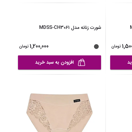
خی زنانه مدل MDSS-
شورت زنانه مدل MDSS-CH0162
1,800,000
1,30
تومان
تومان
ید
افزودن به سبد خرید