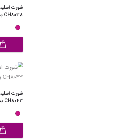
CH8038 بسته 2 عددی