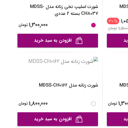
خی زنانه مدل MDSS-
شورت اسلیپ نخی زنانه مدل MDSS-
CH8037 بسته 2 عددی
1,0
30
%
1,300,000
تومان
1,500
تومان
ید
افزودن به سبد خرید