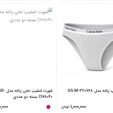
 مدل GS-M-320768
شورت اسلیپ ن
CH8040 بسته دو عددی
0,000
1,000,000
تومان