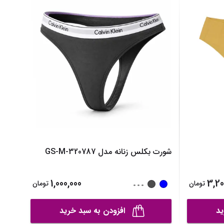
نیم بوت دخترانه
نمایش همه محصولات
دمپایی دخترانه
کفش تخت دخترانه
صندل دخترانه
نمایش همه محصولات
شورت بکلس زنانه مدل GS-M-320787
...
1,000,000
3,20
تومان
تومان
ید
افزودن به سبد خرید