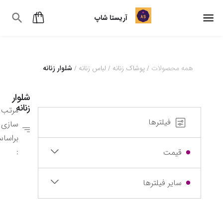
آریستا شاپ
همه محصولات
پوشاک زنانه
لباس زنانه
شلوار زنانه
/
/
/
6
7
8
9
شلوار
زنانه
مرتب
فیلترها
سازی
براسا
:
قیمت
سایر فیلترها