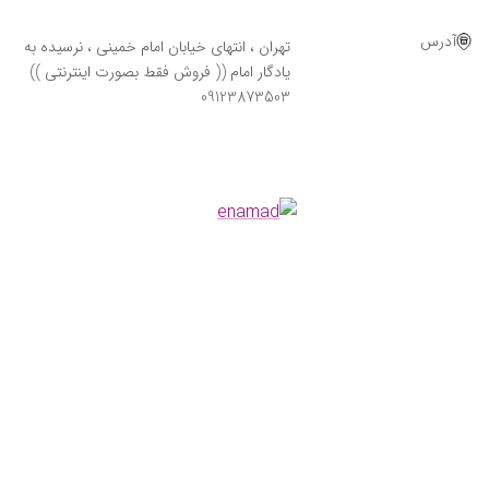
آدرس
تهران ، انتهای خیابان امام خمینی ، نرسیده به
یادگار امام (( فروش فقط بصورت اینترنتی ))
09123873503