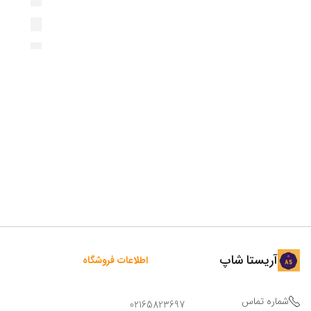
آریستا شاپ
اطلاعات فروشگاه
شماره تماس
02165823697