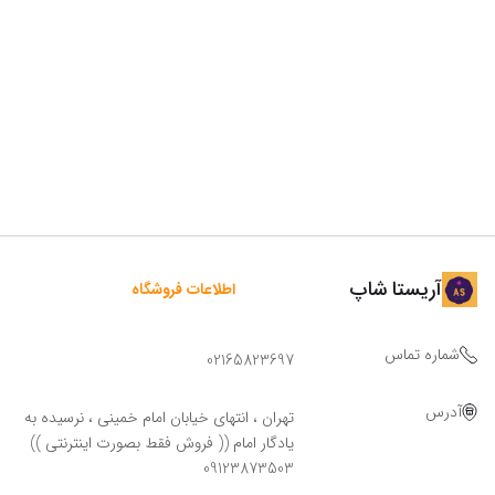
آریستا شاپ
اطلاعات فروشگاه
شماره تماس
02165823697
آدرس
تهران ، انتهای خیابان امام خمینی ، نرسیده به
یادگار امام (( فروش فقط بصورت اینترنتی ))
09123873503