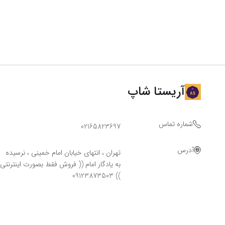
آریستا شاپ
شماره تماس
02165823697
آدرس
تهران ، انتهای خیابان امام خمینی ، نرسیده
به یادگار امام (( فروش فقط بصورت اینترنتی
)) 09123873503