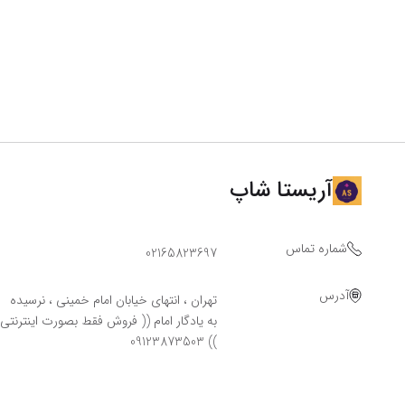
آریستا شاپ
شماره تماس
02165823697
آدرس
تهران ، انتهای خیابان امام خمینی ، نرسیده
به یادگار امام (( فروش فقط بصورت اینترنتی
)) 09123873503