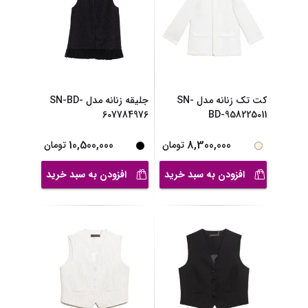
کت تک زنانه مدل SN-
جلیقه زنانه مدل SN-BD-
607784976
BD-958225011
10,500,000
8,300,000
تومان
تومان
افزودن به سبد خرید
افزودن به سبد خرید