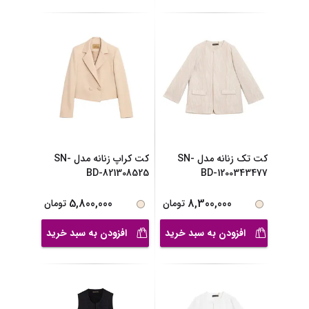
کت تک زنانه مدل SN-
کت کراپ زنانه مدل SN-
BD-821308525
BD-1200343477
5,800,000
8,300,000
تومان
تومان
افزودن به سبد خرید
افزودن به سبد خرید