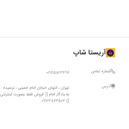
آریستا شاپ
شماره تماس
02165823697
آدرس
تهران ، انتهای خیابان امام خمینی ، نرسیده
به یادگار امام (( فروش فقط بصورت اینترنتی
)) 09123873503