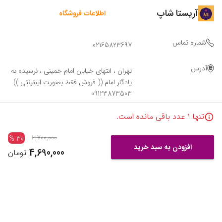
آریستا شاپ
اطلاعات فروشگاه
شماره تماس
02165823697
آدرس
تهران ، انتهای خیابان امام خمینی ، نرسیده به
یادگار امام (( فروش فقط بصورت اینترنتی ))
09123873503
تنها
1
عدد باقی مانده است.
6,700,000
%
30
افزودن به سبد خرید
4,690,000
تومان