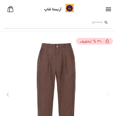
آریستا شاپ
تخفیف
%
30