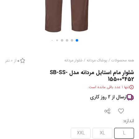
از
0
نفر
همه محصولات
/
پوشاک مردانه
/
شلوار مردانه
0
شلوار مام استایل مردانه مدل SB-SS-
15500*452
تنها
1
عدد باقی مانده است.
ارسال از
2
روز کاری
اندازه
:
XXL
XL
L